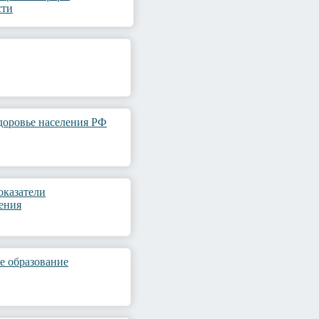
сти
доровье населения РФ
оказатели
ения
е образование