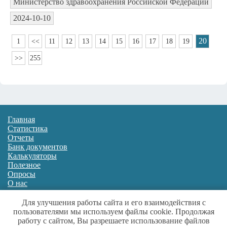
Министерство здравоохранения Российской Федерации
2024-10-10
20
1
<<
11
12
13
14
15
16
17
18
19
>>
255
Главная
Статистика
Отчеты
Банк документов
Калькуляторы
Полезное
Опросы
О нас
Для улучшения работы сайта и его взаимодействия с
Источники данных:
Росстат
,
ФНС
,
ФФОМС
,
пользователями мы используем файлы cookie. Продолжая
Росздравнадзор
работу с сайтом, Вы разрешаете использование файлов