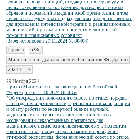
религиозных организаций, входящих в их структуру, в
целях совершения богослужений, других религиозных
обрядов и церемоний в медицинской организации, в том
числе в ее структурных подразделениях, предназначенных
для проведения интенсивной терапии и реанимационных
мероприятий, при оказании пациенту медицинской
помощи в стационарных условиях"
(Зарегистрирован 29.11.2024 № 80404)
Приказ
628н
Министерство здравоохранения Российской Федерации
2024-11-19
29 Ноября 2024
Приказ Министерства здравоохранения Российской
Федерации от 31.10.2024 № 586н
"Об утверждении положения о совете по этике, порядка
его создания и деятельности, требований к квалификации
и опыту работы по экспертной оценке научных,
медицинских и этических аспектов клинических
исследований лекарственных препаратов для
медицинского применения, предъявляемых к экспертам
совета по этике, порядка организации и проведения
этической экспертизы, форм заключений совета по этике,