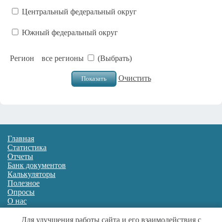
Центральный федеральный округ
Южный федеральный округ
Регион
все регионы
(Выбрать)
Очистить
Главная
Статистика
Отчеты
Банк документов
Калькуляторы
Полезное
Опросы
О нас
Для улучшения работы сайта и его взаимодействия с
Источники данных:
Росстат
,
ФНС
,
ФФОМС
,