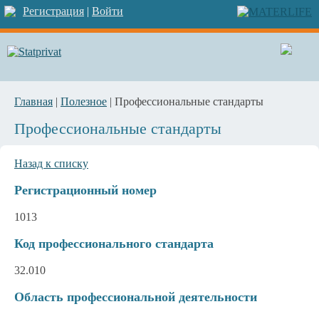
Регистрация
|
Войти
Главная
|
Полезное
| Профессиональные стандарты
Профессиональные стандарты
Назад к списку
Регистрационный номер
1013
Код профессионального стандарта
32.010
Область профессиональной деятельности