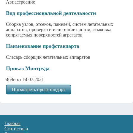
Авиастроение
Вид профессиональной деятельности
Сборка узлов, отсеков, панелей, систем летательных
аппаратов, проверка и испытание систем, стыковка
сопрягаемых поверхностей агрегатов
Наименование профстандарта
Слесарь-сборщик летательных аппаратов
Приказ Минтруда
469н от 14.07.2021
Посмотреть профстандарт
Главная
Статистика