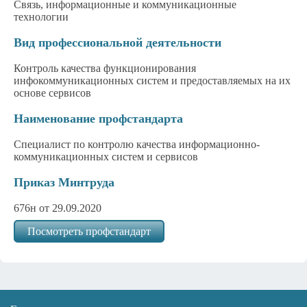
Связь, информационные и коммуникационные
технологии
Вид профессиональной деятельности
Контроль качества функционирования
инфокоммуникационных систем и предоставляемых на их
основе сервисов
Наименование профстандарта
Специалист по контролю качества информационно-
коммуникационных систем и сервисов
Приказ Минтруда
676н от 29.09.2020
Посмотреть профстандарт