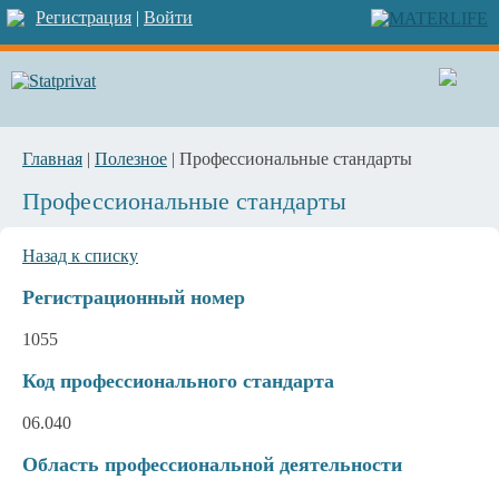
Регистрация
|
Войти
Главная
|
Полезное
| Профессиональные стандарты
Профессиональные стандарты
Назад к списку
Регистрационный номер
1055
Код профессионального стандарта
06.040
Область профессиональной деятельности