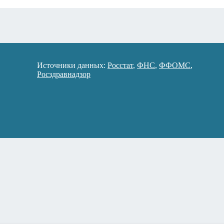
Источники данных:
Росстат
,
ФНС
,
ФФОМС
,
Росздравнадзор