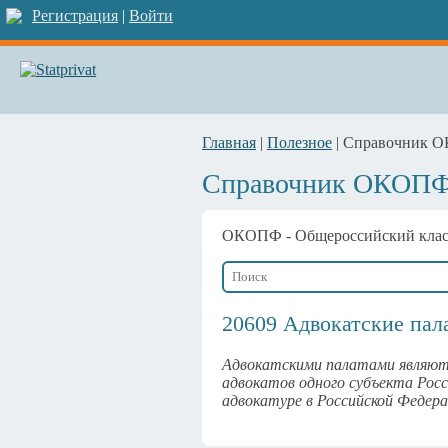
Регистрация
|
Войти
Главная
|
Полезное
| Справочник 
Справочник ОКОП
ОКОПФ
- Общероссийский кла
20609 Адвокатские пал
Адвокатскими палатами являютс
адвокатов одного субъекта Росс
адвокатуре в Российской Федерац