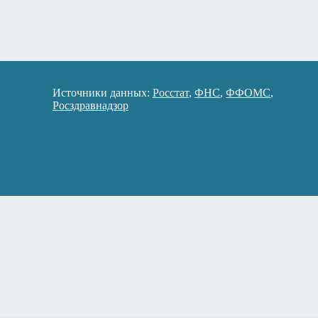
Источники данных:
Росстат
,
ФНС
,
ФФОМС
,
Росздравнадзор