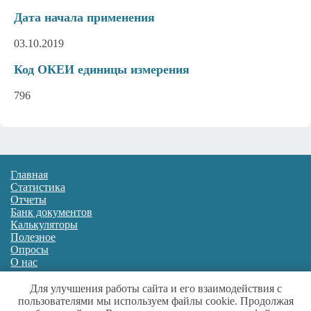
Дата начала применения
03.10.2019
Код ОКЕИ единицы измерения
796
Главная
Статистика
Отчеты
Банк документов
Калькуляторы
Полезное
Опросы
О нас
Для улучшения работы сайта и его взаимодействия с
Источники данных:
Росстат
,
ФНС
,
ФФОМС
,
пользователями мы используем файлы cookie. Продолжая
Росздравнадзор