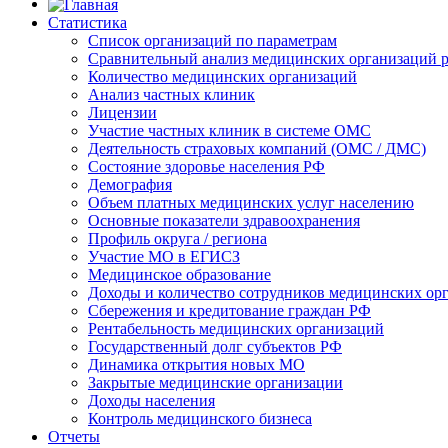
Статистика
Список организаций по параметрам
Сравнительный анализ медицинских организаций р
Количество медицинских организаций
Анализ частных клиник
Лицензии
Участие частных клиник в системе ОМС
Деятельность страховых компаний (ОМС / ДМС)
Состояние здоровье населения РФ
Демография
Объем платных медицинских услуг населению
Основные показатели здравоохранения
Профиль округа / региона
Участие МО в ЕГИСЗ
Медицинское образование
Доходы и количество сотрудников медицинских ор
Сбережения и кредитование граждан РФ
Рентабельность медицинских организаций
Государственный долг субъектов РФ
Динамика открытия новых МО
Закрытые медицинские организации
Доходы населения
Контроль медицинского бизнеса
Отчеты